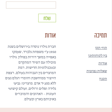
תמיכה
אודות
חברת גילרו נוסדה בירושלים בשנת
תווי תקן
1950 ע"י משפחת גלברד, שעסקו
בין לקוחותינו
באפייה במשך דורות בפולין. גילרו
מובילה עם הציוד המתקדם
אודות
ובטכנולוגיות חדישות. רמת
שאלות נפוצות
המוצרים בין הגבוהות בעולם, רצפת
הייצור ממוחשבת וחומרי הגלם נעים
תקנון
ללא מגע יד אדם. מוצרינו: גביעי
גלידה ופלים ורולים, ועולם קישוטי
העוגות – האהובים והמוכרים
באיכותם בארץ ובעולם.