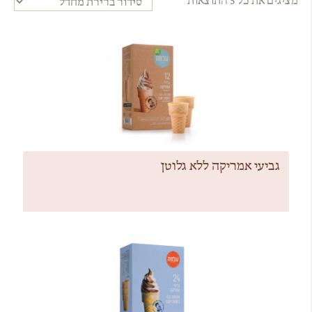
מציגים את כל ⁦5⁩ התוצאות
גביעי אמריקה ללא גלוטן