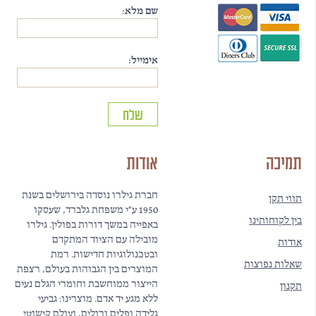
שם מלא:
אימייל:
תמיכה
אודות
חברת גילרו נוסדה בירושלים בשנת
תווי תקן
1950 ע"י משפחת גלברד, שעסקו
בין לקוחותינו
באפייה במשך דורות בפולין. גילרו
מובילה עם הציוד המתקדם
אודות
ובטכנולוגיות חדישות. רמת
שאלות נפוצות
המוצרים בין הגבוהות בעולם, רצפת
הייצור ממוחשבת וחומרי הגלם נעים
תקנון
ללא מגע יד אדם. מוצרינו: גביעי
גלידה ופלים ורולים, ועולם קישוטי