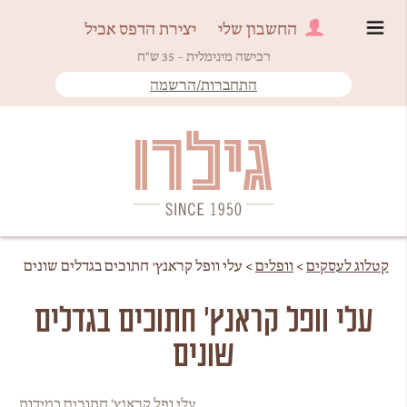
החשבון שלי
יצירת הדפס אכיל
רכישה מינימלית – 35 ש"ח
התחברות/הרשמה
Since 1950
גילרו
קטלוג לעסקים
>
וופלים
>
עלי וופל קראנץ׳ חתוכים בגדלים שונים
עלי וופל קראנץ׳ חתוכים בגדלים
שונים
עלי ופל קראנץ' חתוכים במידות