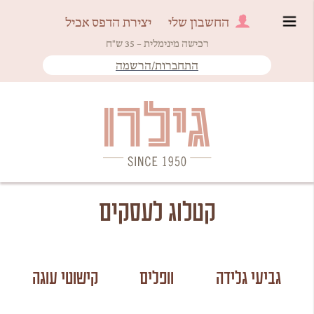
החשבון שלי
יצירת הדפס אכיל
רכישה מינימלית – 35 ש"ח
התחברות/הרשמה
Since 1950
גילרו
קטלוג לעסקים
גביעי גלידה
וופלים
קישוטי עוגה