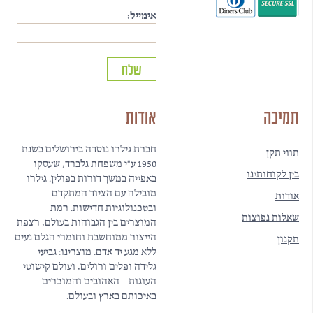
אימייל:
תמיכה
אודות
חברת גילרו נוסדה בירושלים בשנת
תווי תקן
1950 ע"י משפחת גלברד, שעסקו
בין לקוחותינו
באפייה במשך דורות בפולין. גילרו
מובילה עם הציוד המתקדם
אודות
ובטכנולוגיות חדישות. רמת
שאלות נפוצות
המוצרים בין הגבוהות בעולם, רצפת
הייצור ממוחשבת וחומרי הגלם נעים
תקנון
ללא מגע יד אדם. מוצרינו: גביעי
גלידה ופלים ורולים, ועולם קישוטי
העוגות – האהובים והמוכרים
באיכותם בארץ ובעולם.