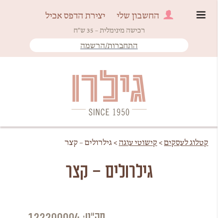
החשבון שלי
יצירת הדפס אכיל
רכישה מינימלית – 35 ש"ח
התחברות/הרשמה
Since 1950
גילרו
קטלוג לעסקים
>
קישוטי עוגה
>
גילרולים – קצר
גילרולים – קצר
מק"ט: 122200004