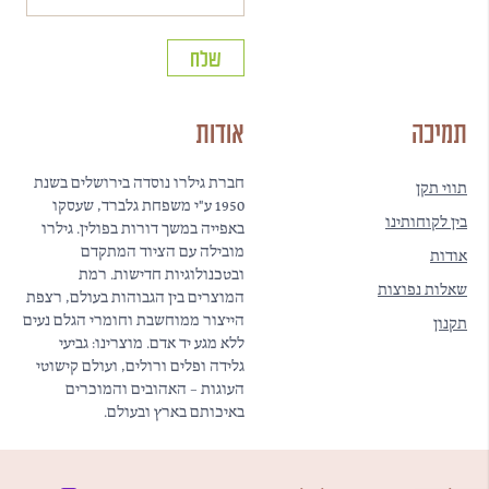
תמיכה
אודות
חברת גילרו נוסדה בירושלים בשנת
תווי תקן
1950 ע"י משפחת גלברד, שעסקו
בין לקוחותינו
באפייה במשך דורות בפולין. גילרו
מובילה עם הציוד המתקדם
אודות
ובטכנולוגיות חדישות. רמת
שאלות נפוצות
המוצרים בין הגבוהות בעולם, רצפת
הייצור ממוחשבת וחומרי הגלם נעים
תקנון
ללא מגע יד אדם. מוצרינו: גביעי
גלידה ופלים ורולים, ועולם קישוטי
העוגות – האהובים והמוכרים
באיכותם בארץ ובעולם.