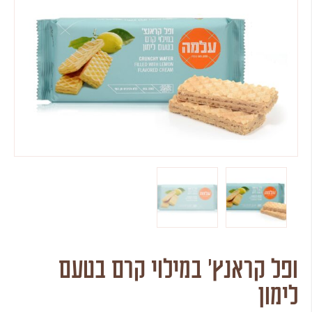
ופל קראנץ׳ במילוי קרם בטעם
לימון