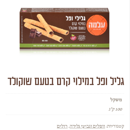
גליל ופל במילוי קרם בטעם שוקולד
משקל
100 ק"ג
קטגוריות:
וופלים וגביעי גלידה
,
רולים