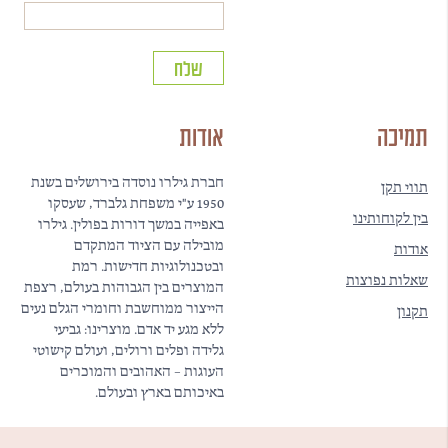
תמיכה
אודות
חברת גילרו נוסדה בירושלים בשנת
תווי תקן
1950 ע"י משפחת גלברד, שעסקו
בין לקוחותינו
באפייה במשך דורות בפולין. גילרו
מובילה עם הציוד המתקדם
אודות
ובטכנולוגיות חדישות. רמת
שאלות נפוצות
המוצרים בין הגבוהות בעולם, רצפת
הייצור ממוחשבת וחומרי הגלם נעים
תקנון
ללא מגע יד אדם. מוצרינו: גביעי
גלידה ופלים ורולים, ועולם קישוטי
העוגות – האהובים והמוכרים
באיכותם בארץ ובעולם.