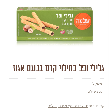
גלילי ופל במילוי קרם בטעם אגוז
משקל
0.100 ק"ג
קטגוריות:
וופלים וגביעי גלידה
,
רולים