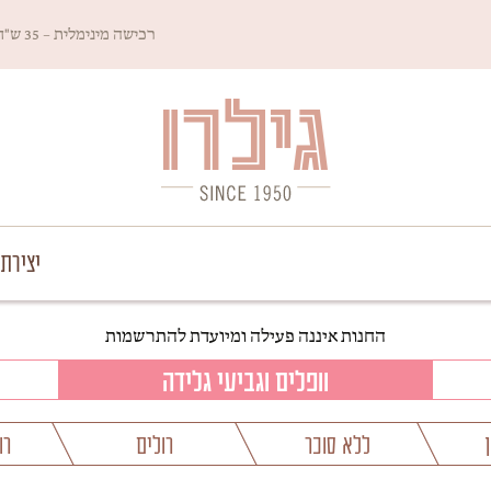
רכישה מינימלית – 35 ש"ח
Since 1950
גילרו
יצירת
החנות איננה פעילה ומיועדת להתרשמות
וופלים וגביעי גלידה
ללא סוכר
רולים
רו