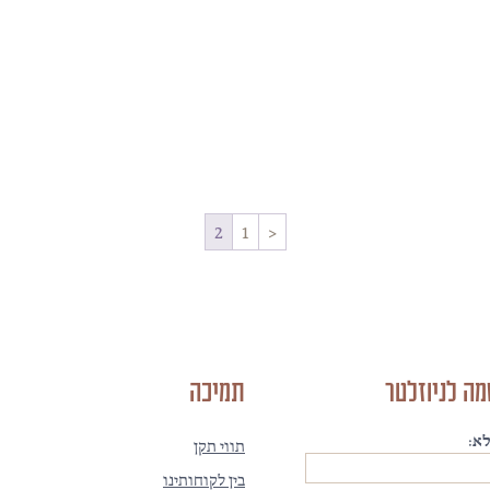
2
1
<
ה לניוזלטר
תמיכה
א:
תווי תקן
בין לקוחותינו